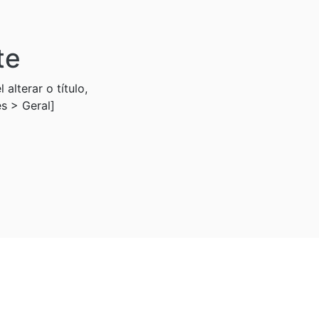
te
 alterar o título,
es > Geral]